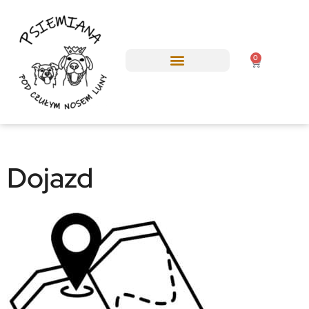
0
RÓŻNE TURNUSY DO WYBORU
Dojazd