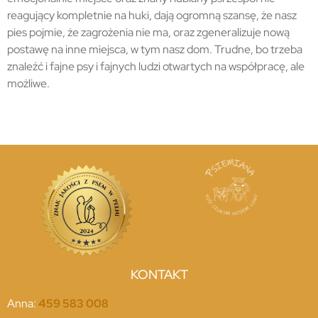
reagujący kompletnie na huki, dają ogromną szansę, że nasz
pies pojmie, że zagrożenia nie ma, oraz zgeneralizuje nową
postawę na inne miejsca, w tym nasz dom. Trudne, bo trzeba
znaleźć i fajne psy i fajnych ludzi otwartych na współpracę, ale
możliwe.
KONTAKT
Anna:
459 583 008