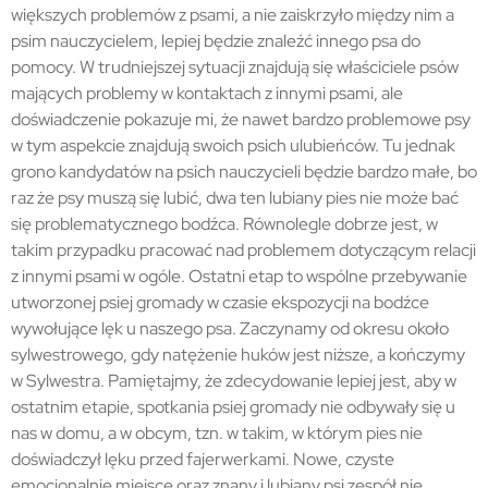
większych problemów z psami, a nie zaiskrzyło między nim a
psim nauczycielem, lepiej będzie znaleźć innego psa do
pomocy. W trudniejszej sytuacji znajdują się właściciele psów
mających problemy w kontaktach z innymi psami, ale
doświadczenie pokazuje mi, że nawet bardzo problemowe psy
w tym aspekcie znajdują swoich psich ulubieńców. Tu jednak
grono kandydatów na psich nauczycieli będzie bardzo małe, bo
raz że psy muszą się lubić, dwa ten lubiany pies nie może bać
się problematycznego bodźca. Równolegle dobrze jest, w
takim przypadku pracować nad problemem dotyczącym relacji
z innymi psami w ogóle. Ostatni etap to wspólne przebywanie
utworzonej psiej gromady w czasie ekspozycji na bodźce
wywołujące lęk u naszego psa. Zaczynamy od okresu około
sylwestrowego, gdy natężenie huków jest niższe, a kończymy
w Sylwestra. Pamiętajmy, że zdecydowanie lepiej jest, aby w
ostatnim etapie, spotkania psiej gromady nie odbywały się u
nas w domu, a w obcym, tzn. w takim, w którym pies nie
doświadczył lęku przed fajerwerkami. Nowe, czyste
emocjonalnie miejsce oraz znany i lubiany psi zespół nie