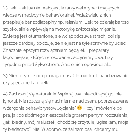
2) Leki – aktualnie mało jest lekarzy weterynarii mających
wiedzę w medycynie behawioralnej. Wciąż wielu z nich
przepisuje benzodiazepiny np. relanium. Leki te działają bardzo
szybko, silnie wpływają na motorykę zwiotczając mięśnie.
Zwierzę jest otumanione, ale wciąż odczuwa strach, boi się
jeszcze bardziej, bo czuje, że nie jest na tyle sprawne by uciec.
Znacznie lepszym rozwiązaniem będą leki i preparaty
łagodniejsze, których stosowanie zaczynamy dwa, trzy
tygodnie przed Sylwestrem. Ania o nich opowiedziała.
3) Niektórym psom pomaga masaż t-touch lub bandażowanie
czy specjalne kamizelki.
4) Zachowuj się naturalnie! Wpieraj psa, nie odtrącaj go, nie
ignoruj. Nie rozczulaj się nadmiernie nad psem, poprzez zwane
w żargonie behawiorystów „ojojanie”
– czyli mówienie do
psa, jak do siódmego nieszczęścia głosem pełnym rozczulenia;
„jaki biedny, mój maluszek, chodź cię przytulę, ugłaskam, moja
ty biedactwo”. Nie! Wiadomo, że żal nam psa i chcemy mu