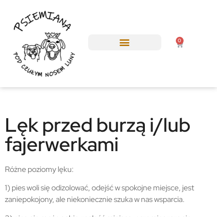
0
RÓŻNE TURNUSY DO WYBORU
Lęk przed burzą i/lub
fajerwerkami
Różne poziomy lęku:
1) pies woli się odizolować, odejść w spokojne miejsce, jest
zaniepokojony, ale niekoniecznie szuka w nas wsparcia.