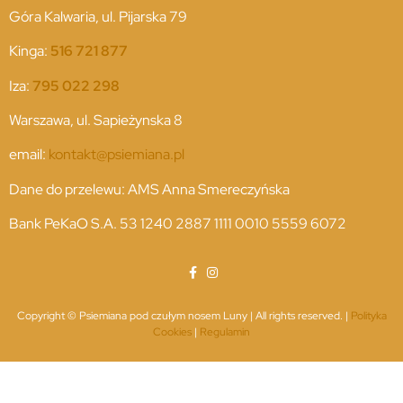
Góra Kalwaria, ul. Pijarska 79
Kinga:
516 721 877
Iza:
795 022 298
Warszawa, ul. Sapieżynska 8
email:
kontakt@psiemiana.pl
Dane do przelewu: AMS Anna Smereczyńska
Bank PeKaO S.A. 53 1240 2887 1111 0010 5559 6072
Copyright © Psiemiana pod czułym nosem Luny | All rights reserved. |
Polityka
Cookies
|
Regulamin