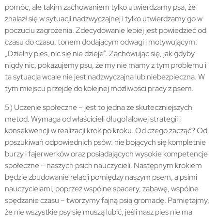
pomóc, ale takim zachowaniem tylko utwierdzamy psa, że
znalazł się w sytuacji nadzwyczajnej i tylko utwierdzamy go w
poczuciu zagrożenia. Zdecydowanie lepiej jest powiedzieć od
czasu do czasu, tonem dodającym odwagi i motywującym:
„Dzielny pies, nic się nie dzieje”. Zachowując się, jak gdyby
nigdy nic, pokazujemy psu, że my nie mamy z tym problemu i
ta sytuacja wcale nie jest nadzwyczajna lub niebezpieczna. W
tym miejscu przejdę do kolejnej możliwości pracy z psem.
5) Uczenie społeczne – jest to jedna ze skuteczniejszych
metod. Wymaga od właścicieli długofalowej strategii i
konsekwencji w realizacji krok po kroku. Od czego zacząć? Od
poszukiwań odpowiednich psów: nie bojących się kompletnie
burzy i fajerwerków oraz posiadających wysokie kompetencje
społeczne – naszych psich nauczycieli. Następnym krokiem
będzie zbudowanie relacji pomiędzy naszym psem, a psimi
nauczycielami, poprzez wspólne spacery, zabawę, wspólne
spędzanie czasu – tworzymy fajną psią gromadę. Pamiętajmy,
że nie wszystkie psy się muszą lubić, jeśli nasz pies nie ma