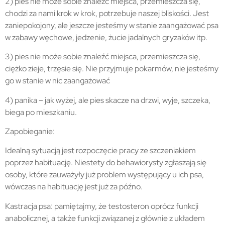
2) pies nie może sobie znaleźć miejsca, przemieszcza się,
chodzi za nami krok w krok, potrzebuje naszej bliskości. Jest
zaniepokojony, ale jeszcze jesteśmy w stanie zaangażować psa
w zabawy węchowe, jedzenie, żucie jadalnych gryzaków itp.
3) pies nie może sobie znaleźć miejsca, przemieszcza się,
ciężko zieje, trzęsie się. Nie przyjmuje pokarmów, nie jesteśmy
go w stanie w nic zaangażować
4) panika – jak wyżej, ale pies skacze na drzwi, wyje, szczeka,
biega po mieszkaniu.
Zapobieganie:
Idealną sytuacją jest rozpoczęcie pracy ze szczeniakiem
poprzez habituację. Niestety do behawiorysty zgłaszają się
osoby, które zauważyły już problem występujący u ich psa,
wówczas na habituację jest już za późno.
Kastracja psa: pamiętajmy, że testosteron oprócz funkcji
anabolicznej, a także funkcji związanej z głównie z układem