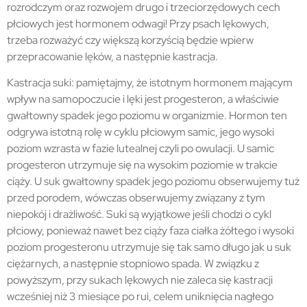
rozrodczym oraz rozwojem drugo i trzeciorzędowych cech
płciowych jest hormonem odwagi! Przy psach lękowych,
trzeba rozważyć czy większą korzyścią będzie wpierw
przepracowanie lęków, a następnie kastracja.
Kastracja suki: pamiętajmy, że istotnym hormonem mającym
wpływ na samopoczucie i lęki jest progesteron, a właściwie
gwałtowny spadek jego poziomu w organizmie. Hormon ten
odgrywa istotną rolę w cyklu płciowym samic, jego wysoki
poziom wzrasta w fazie lutealnej czyli po owulacji. U samic
progesteron utrzymuje się na wysokim poziomie w trakcie
ciąży. U suk gwałtowny spadek jego poziomu obserwujemy tuż
przed porodem, wówczas obserwujemy związany z tym
niepokój i drażliwość. Suki są wyjątkowe jeśli chodzi o cykl
płciowy, ponieważ nawet bez ciąży faza ciałka żółtego i wysoki
poziom progesteronu utrzymuje się tak samo długo jak u suk
ciężarnych, a następnie stopniowo spada. W związku z
powyższym, przy sukach lękowych nie zaleca się kastracji
wcześniej niż 3 miesiące po rui, celem uniknięcia nagłego