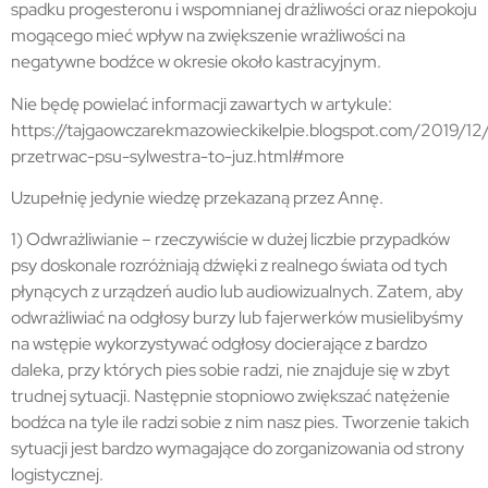
spadku progesteronu i wspomnianej drażliwości oraz niepokoju
mogącego mieć wpływ na zwiększenie wrażliwości na
negatywne bodźce w okresie około kastracyjnym.
Nie będę powielać informacji zawartych w artykule:
https://tajgaowczarekmazowieckikelpie.blogspot.com/2019/1
przetrwac-psu-sylwestra-to-juz.html#more
Uzupełnię jedynie wiedzę przekazaną przez Annę.
1) Odwrażliwianie – rzeczywiście w dużej liczbie przypadków
psy doskonale rozróżniają dźwięki z realnego świata od tych
płynących z urządzeń audio lub audiowizualnych. Zatem, aby
odwrażliwiać na odgłosy burzy lub fajerwerków musielibyśmy
na wstępie wykorzystywać odgłosy docierające z bardzo
daleka, przy których pies sobie radzi, nie znajduje się w zbyt
trudnej sytuacji. Następnie stopniowo zwiększać natężenie
bodźca na tyle ile radzi sobie z nim nasz pies. Tworzenie takich
sytuacji jest bardzo wymagające do zorganizowania od strony
logistycznej.